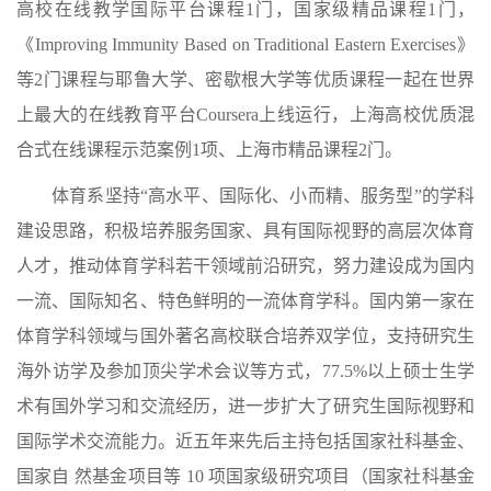
高校在线教学国际平台课程1门，国家级精品课程1门，
《Improving Immunity Based on Traditional Eastern Exercises》
等2门课程与耶鲁大学、密歇根大学等优质课程一起在世界
上最大的在线教育平台Coursera上线运行，上海高校优质混
合式在线课程示范案例1项、上海市精品课程2门。
体育系坚持
“高水平、国际化、小而精、服务型”的学科
建设思路，积极培养服务国家、具有国际视野的高层次体育
人才，推动体育学科若干领域前沿研究，努力建设成为国内
一流、国际知名、特色鲜明的一流体育学科。国内第一家在
体育学科领域与国外著名高校联合培养双学位，支持研究生
海外访学及参加顶尖学术会议等方式，77.5%以上硕士生学
术有国外学习和交流经历，进一步扩大了研究生国际视野和
国际学术交流能力。近五年来先后主持包括国家社科基金、
国家自 然基金项目等 10 项国家级研究项目（国家社科基金