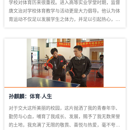
学校对体育历来很重视。进入高等实业学堂时期，监督
唐文治对学校体育教学与活动更是大力倡导。他认为体
育运动不仅足以发展学生之体力，并足以引起热心，增
进智能，能够起到强身健体、磨练意志、养成尚武精神
的作用，故竭力鼓励。唐老校长倡导之下全校学生热心
体育运动的情形，1920届电机专科学生于润生曾有一段
精彩形象的描述
孙麒麟：体育·人生
对于交大这所美丽的校园，这片抛洒了我的青春年华、
勤劳与心血，哺育了我成长、发展，赐予了我无数荣誉
的土地，我充满了无限的敬畏、喜悦与热爱，毫不夸张