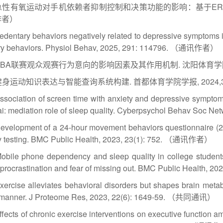
 急性有氧运动对手机依赖者抑制控制和决策功能的影响：基于ERP的研究.
作者）
edentary behaviors negatively related to depressive symptoms in
ry behaviors. Physiol Behav, 2025, 291: 114796. （通讯作者）
 CBA联赛观众观赛行为意向的影响因素及其作用机制. 沈阳体育学院学报, 2
 健身运动知识表达与智能查询系统构建. 首都体育学院学报, 2024,36(
Association of screen time with anxiety and depressive sympto
i: mediation role of sleep quality. Cyberpsychol Behav Soc
Development of a 24-hour movement behaviors questionnaire (2
ity testing. BMC Public Health, 2023, 23(1): 752. （通讯作者）
Mobile phone dependency and sleep quality in college student
 procrastination and fear of missing out. BMC Public Health
Exercise alleviates behavioral disorders but shapes brain met
c manner. J Proteome Res, 2023, 22(6): 1649-59. （共同通讯）
ffects of chronic exercise interventions on executive function 