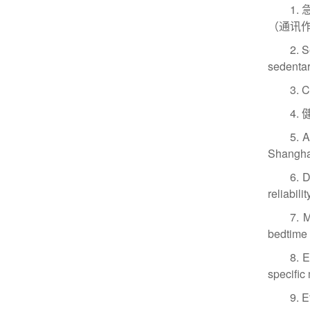
1.
（通讯
2. S
sedenta
3.
4.
5. 
Shangha
6. 
reliabil
7. 
bedtime
8. 
specifi
9. E