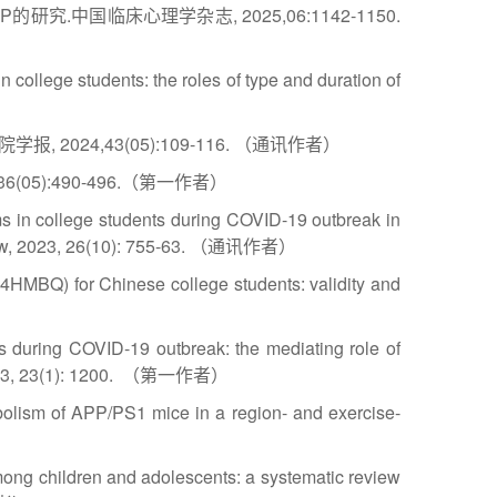
中国临床心理学杂志, 2025,06:1142-1150.
 college students: the roles of type and duration of
024,43(05):109-116. （通讯作者）
05):490-496.（第一作者）
ms in college students during COVID-19 outbreak in
 Netw, 2023, 26(10): 755-63. （通讯作者）
4HMBQ) for Chinese college students: validity and
s during COVID-19 outbreak: the mediating role of
, 2023, 23(1): 1200. （第一作者）
abolism of APP/PS1 mice in a region- and exercise-
among children and adolescents: a systematic review