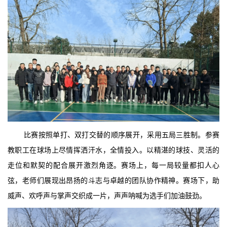
比赛按照单打、双打交替的顺序展开，采用五局三胜制。参赛
教职工在球场上尽情挥洒汗水，全情投入。以精湛的球技、灵活的
走位和默契的配合展开激烈角逐。赛场上，每一局较量都扣人心
弦，老师们展现出昂扬的斗志与卓越的团队协作精神。赛场下，助
威声、欢呼声与掌声交织成一片，声声呐喊为选手们加油鼓劲。