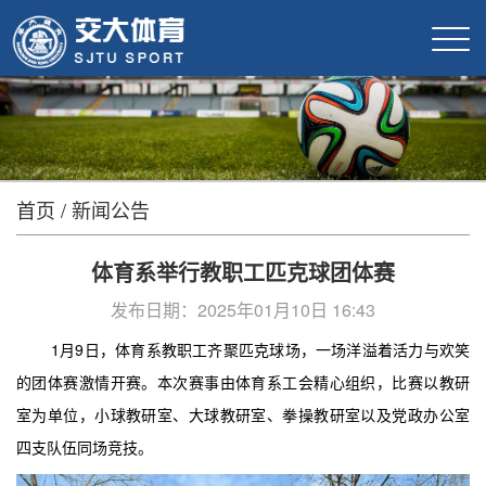
首页
/
新闻公告
体育系举行教职工匹克球团体赛
发布日期：2025年01月10日 16:43
1月9日，体育系教职工齐聚匹克球场，一场洋溢着活力与欢笑
的团体赛激情开赛。本次赛事由体育系工会精心组织，比赛以教研
室为单位，小球教研室、大球教研室、拳操教研室以及党政办公室
四支队伍同场竞技。