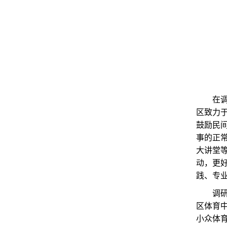
在
区致力
鼓励民
事的正
大讲堂
动，更
践、专
调
区体育
小众体