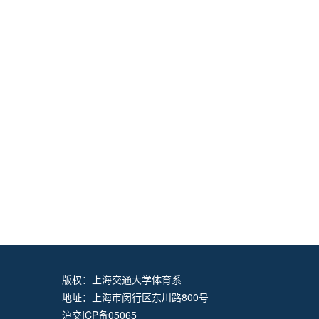
版权：上海交通大学体育系
地址：上海市闵行区东川路800号
沪交ICP备05065