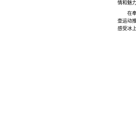
情和魅
在
壶运动
感受冰