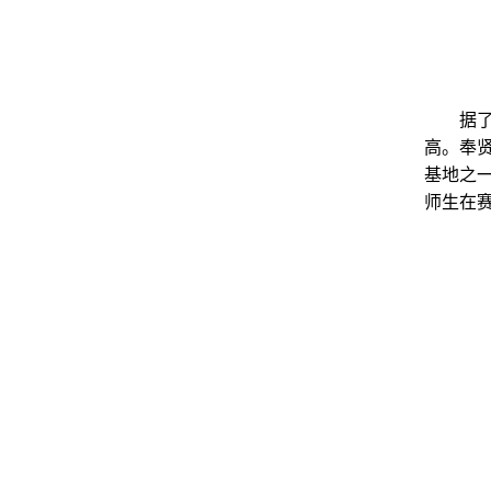
据
高。奉
基地之
师生在