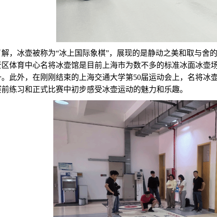
了解，冰壶被称为“冰上国际象棋”，展现的是静动之美和取与舍
贤区体育中心名将冰壶馆是目前上海市为数不多的标准冰面冰壶
一。此外，在刚刚结束的上海交通大学第50届运动会上，名将冰
赛前练习和正式比赛中初步感受冰壶运动的魅力和乐趣。