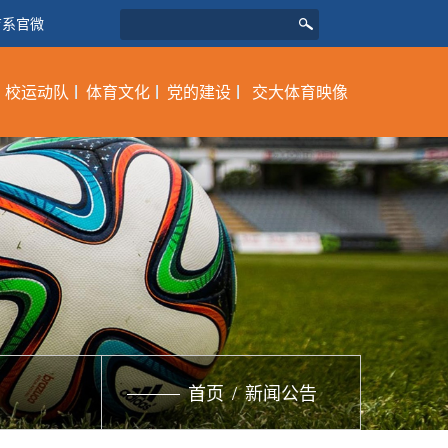
育系官微
校运动队
体育文化
党的建设
交大体育映像
首页
/
新闻公告