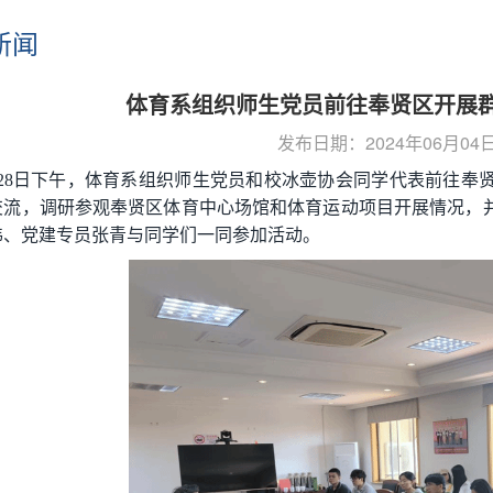
新闻
体育系组织师生党员前往奉贤区开展
发布日期：2024年06月04日 
月28日下午，体育系组织师生党员和校冰壶协会同学代表前往奉
交流，调研参观奉贤区体育中心场馆和体育运动项目开展情况，
伟、党建专员张青与同学们一同参加活动。