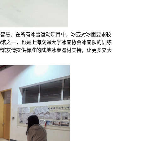
的智慧。在所有冰雪运动项目中，冰壶对冰面要求较
场馆之一，也是上海交通大学冰壶协会冰壶队的训练
壶馆友情提供标准的陆地冰壶器材支持，让更多交大