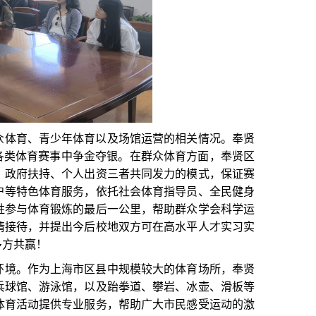
众体育、青少年体育以及场馆运营的相关情况。奉贤
各类体育赛事中争金夺银。在群众体育方面，奉贤区
、政府扶持、个人出资三者共同发力的模式，保证赛
户等特色体育服务，依托社会体育指导员、全民健身
姓参与体育锻炼的最后一公里，帮助群众学会科学运
情接待，并提出今后校地双方可在高水平人才实习实
多方共赢！
环境。作为上海市区县中规模较大的体育场所，奉贤
乓球馆、游泳馆，以及跆拳道、攀岩、冰壶、滑板等
体育活动提供专业服务，帮助广大市民感受运动的激