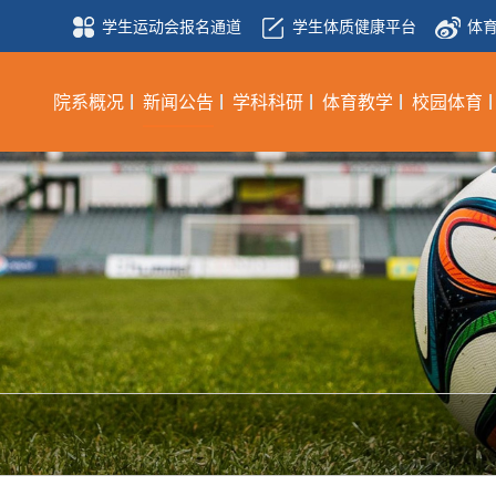
学生运动会报名通道
学生体质健康平台
体
院系概况
新闻公告
学科科研
体育教学
校园体育