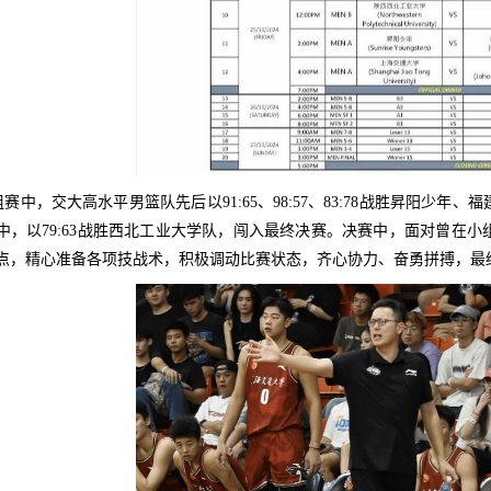
组赛中，交大高水平男篮队先后以91:65、98:57、83:78战胜昇阳
中，以79:63战胜西北工业大学队，闯入最终决赛。决赛中，面对曾在
点，精心准备各项技战术，积极调动比赛状态，齐心协力、奋勇拼搏，最终