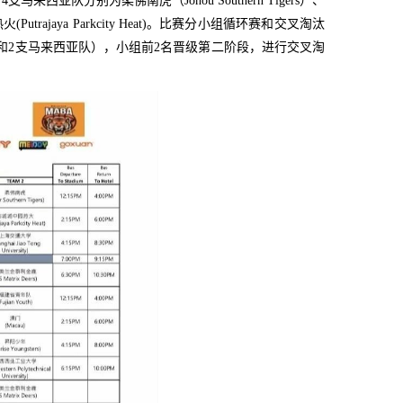
队分别为柔佛南虎（Johou Southern Tigers）、
热火(Putrajaya Parkcity Heat)。比赛分小组循环赛和交叉淘汰
和2支马来西亚队），小组前2名晋级第二阶段，进行交叉淘