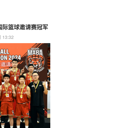
亚国际篮球邀请赛冠军
13:32