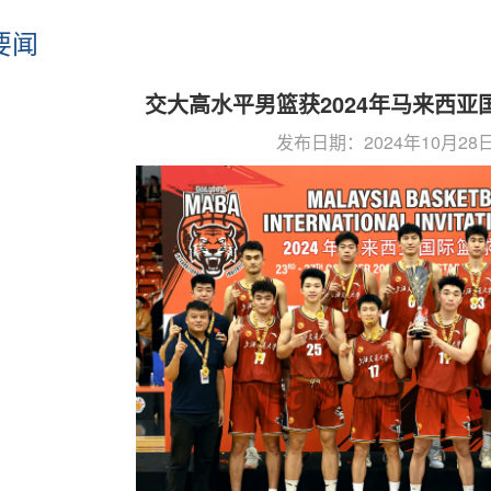
要闻
交大高水平男篮获2024年马来西
发布日期：2024年10月28日 