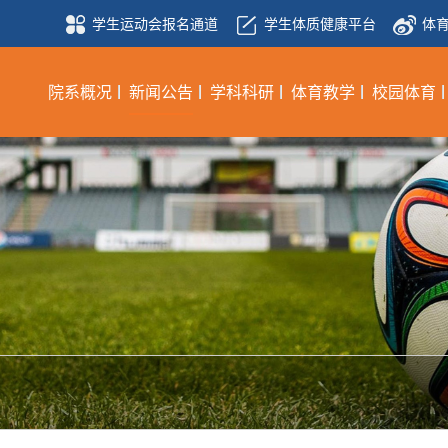
学生运动会报名通道
学生体质健康平台
体
院系概况
新闻公告
学科科研
体育教学
校园体育