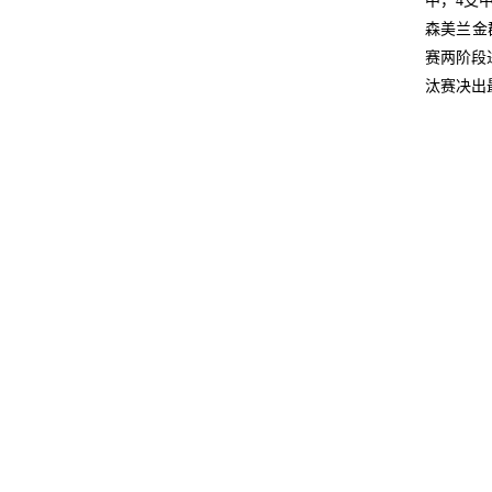
中，4支中
森美兰金群利
赛两阶段
汰赛决出