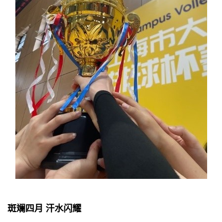
斑斓四月 汗水闪耀