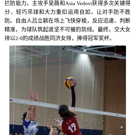
拦防能力。主攻手吴薇和Asia Vedovi获得多次关键得
分，轻巧吊球和大力重扣运用自如，让对手防不胜
防。自由人吕立颖在场上飞快穿梭，反应迅速、判断
精准，为球队筑起道坚不可摧的防线。最终，交大女
排以2-0的成绩战胜同济女排，捧得冠军奖杯。