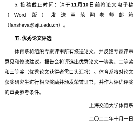
5.
投稿截止时间：请于
11
月
10
日前
将论文电子稿
（
Word
版）发送至范翔老师邮箱
（
fansheva@sjtu.edu.cn
）。
五
.
优秀论文评选
体育系将组织专家评审所有报送论文，并反馈专家评审
意见和修改建议。报告会将评选出优秀论文一等奖、二等奖
和三等奖（优秀论文获得者需口头汇报）。体育系将对论文
获奖研究生进行相应奖励并颁发荣誉证书，并作为评优评奖
的重要参考条件。
上海交通大学体育系
二〇二二年十月十日