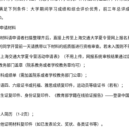
满足下列条件：大学期间学习成绩和综合评价优秀，前三年总评成绩在专业
.0。
申请材料
材料请申请者扫描整理齐后，直接上传至上海交通大学夏令营网上报名系统（http://ga.sj
的同学开营前一天请携带以下材料的纸质版进行资格审查。若未入围则不
 《上海交通大学夏令营活动申请表》（不用上传，网报系统审核结果通
教务部门盖章（院系教务或者学校教务章均可）；
 本科成绩单（需加盖院系或者学校教务部门公章）；
 英语四、六级证书或托福、雅思成绩复印件，运动员等级证书（若有）；
 学生证复印件、身份证复印件、《教育部学籍在线验证报告》——登录中国高等教
 个人简历 （1-2页）；
 其他证明材料复印件（如已发表论文、奖状、各类证书等）。