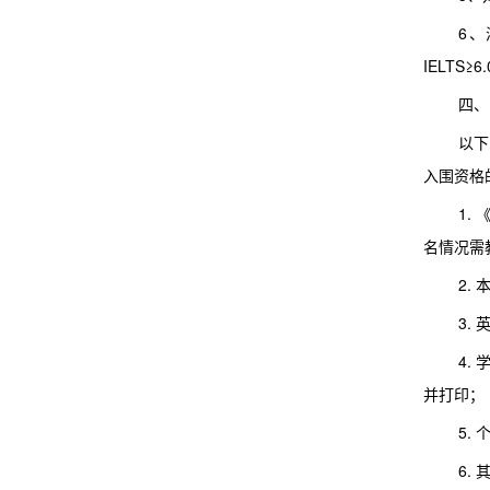
6、
IELTS≥6
四、
以下
入围资格
1.
名情况需
2.
3.
4.
并打印；
5.
6.