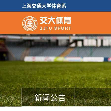
上海交通大学体育系
新闻公告