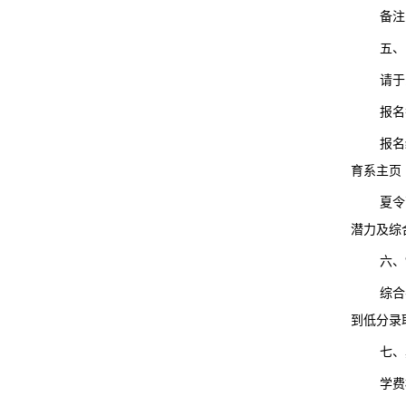
备注
五、
请于
报名
报名
育系主页（
夏令
潜力及综
六、
综合
到低分录
七、
学费