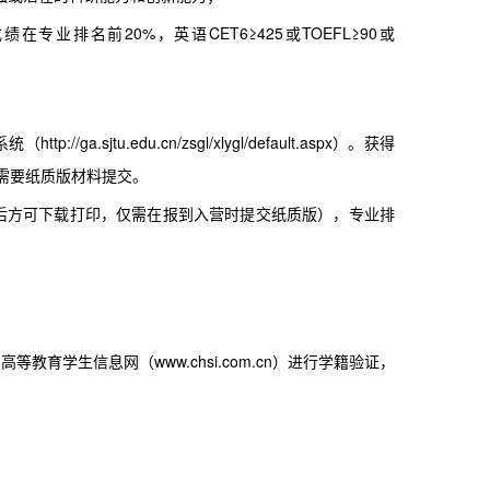
排名前20%，英语CET6≥425或TOEFL≥90或
tu.edu.cn/zsgl/xlygl/default.aspx）。获得
需要纸质版材料提交。
过后方可下载打印，仅需在报到入营时提交纸质版），专业排
育学生信息网（www.chsi.com.cn）进行学籍验证，